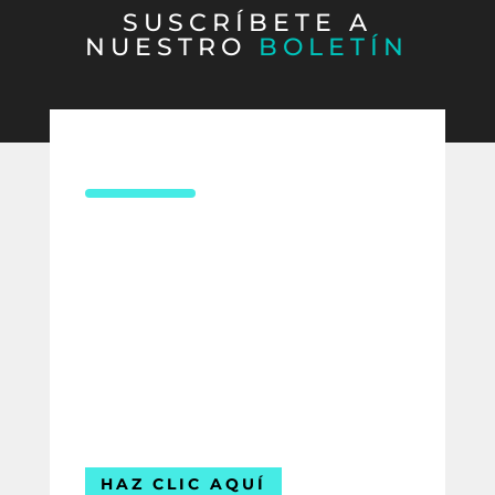
SUSCRÍBETE A
NUESTRO
BOLETÍN
CONTÁCTANOS
¿Necesitas asesoría en derecho
laboral?
Compártenos tus datos y uno de
nuestros expertos te contactará para
ofrecerte la mejor solución para tu
empresa.
Estamos listos para ayudarte.
HAZ CLIC AQUÍ