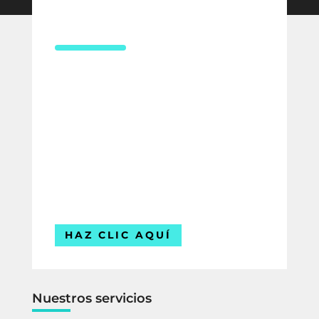
CONTÁCTANOS
¿Necesitas asesoría en derecho
laboral?
Compártenos tus datos y uno de
nuestros expertos te contactará para
ofrecerte la mejor solución para tu
empresa.
Estamos listos para ayudarte.
HAZ CLIC AQUÍ
Nuestros servicios