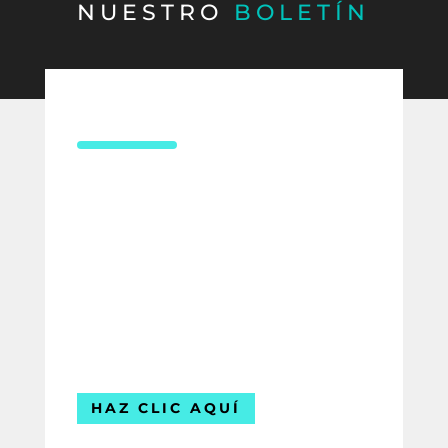
NUESTRO
BOLETÍN
CONTÁCTANOS
¿Necesitas asesoría en derecho
laboral?
Compártenos tus datos y uno de
nuestros expertos te contactará para
ofrecerte la mejor solución para tu
empresa.
Estamos listos para ayudarte.
HAZ CLIC AQUÍ