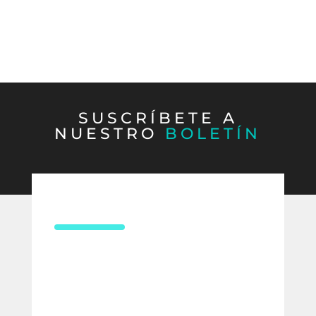
SUSCRÍBETE A
NUESTRO
BOLETÍN
CONTÁCTANOS
¿Necesitas asesoría en derecho
laboral?
Compártenos tus datos y uno de
nuestros expertos te contactará para