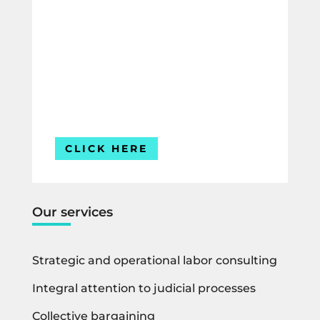
laboral?
Compártenos tus datos y uno de
nuestros expertos te contactará para
ofrecerte la mejor solución para tu
empresa.
Estamos listos para ayudarte.
CLICK HERE
Our services
Strategic and operational labor consulting
Integral attention to judicial processes
Collective bargaining