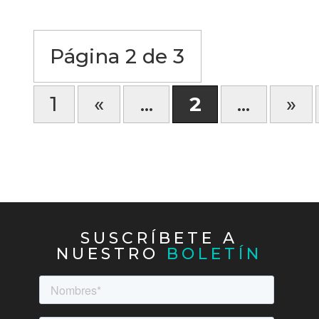
Página 2 de 3
1
«
...
2
...
»
SUSCRÍBETE A
NUESTRO
BOLETÍN