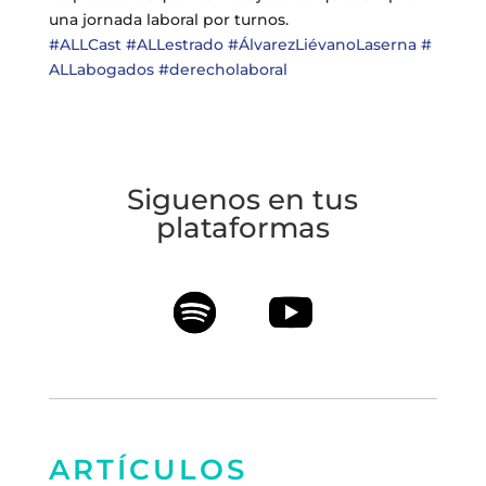
una jornada laboral por turnos.
#ALLCast
#ALLestrado
#ÁlvarezLiévanoLaserna
#
ALLabogados
#derecholaboral
Siguenos en tus
plataformas
ARTÍCULOS