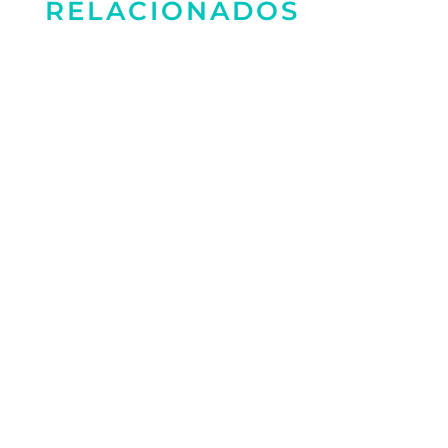
RELACIONADOS
En esta edición de ALL Diálogo, exploramos
los efectos de la reforma laboral en los
derechos colectivos y la negociación
sindical en Colombia. Fabio Arias,
presidente de la CUT Colombia, y Carlos