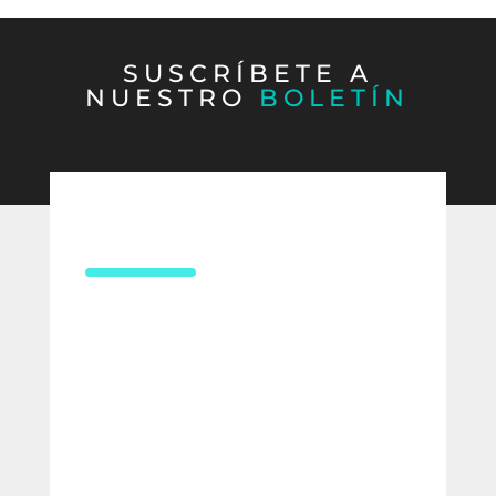
SUSCRÍBETE A
NUESTRO
BOLETÍN
CONTÁCTANOS
¿Necesitas asesoría en derecho
laboral?
Compártenos tus datos y uno de
nuestros expertos te contactará para
ofrecerte la mejor solución para tu
empresa.