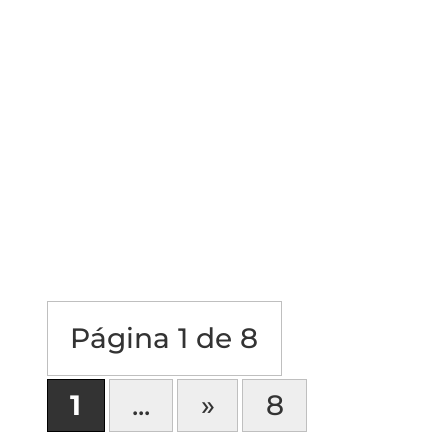
En esta ocasión, nuestro socio director de
Litigios, Carlos Arturo Barco, discutirá un
tema clave en el ámbito judicial laboral:
¿Qué sucede cuando se presentan pruebas
en un idioma extranjero durante un
proceso judicial laboral?. Exploraremos los
desafíos que...
Página 1 de 8
1
...
»
8