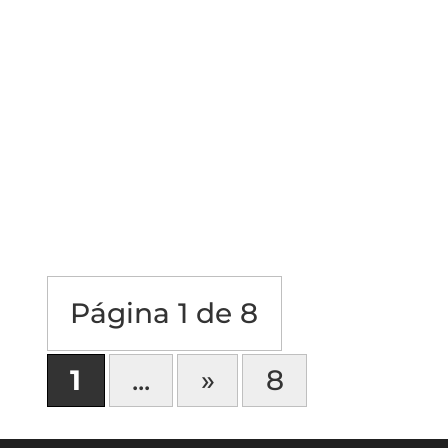
En esta ocasión, nuestro socio director de
Litigios, Carlos Arturo Barco, discutirá un
tema clave en el ámbito judicial laboral:
¿Qué sucede cuando se presentan pruebas
en un idioma extranjero durante un
proceso judicial laboral?. Exploraremos los
desafíos que...
Página 1 de 8
1
...
»
8