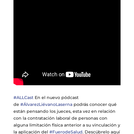
#ALLCast
En el nuevo pódcast
de
#ÁlvarezLiévanoLaserna
podrás conocer qué
están pensando los jueces, esta vez en relación
con la contratación laboral de personas con
alguna limitación física anterior a su vinculación y
la aplicación del
#FuerodeSalud
. Descúbrelo aquí