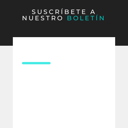
SUSCRÍBETE A
NUESTRO
BOLETÍN
CONTÁCTANOS
¿Necesitas asesoría en derecho
laboral?
Compártenos tus datos y uno de
nuestros expertos te contactará para
ofrecerte la mejor solución para tu
empresa.
Estamos listos para ayudarte.