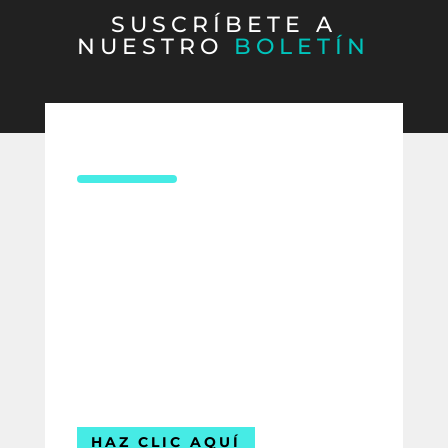
SUSCRÍBETE A
NUESTRO
BOLETÍN
CONTÁCTANOS
¿Necesitas asesoría en derecho
laboral?
Compártenos tus datos y uno de
nuestros expertos te contactará para
ofrecerte la mejor solución para tu
empresa.
Estamos listos para ayudarte.
HAZ CLIC AQUÍ