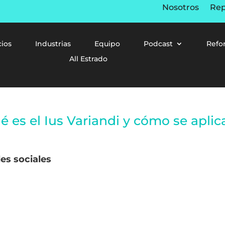
Nosotros
Rep
cios
Industrias
Equipo
Podcast
Refo
All Estrado
é es el Ius Variandi y cómo se apli
es sociales