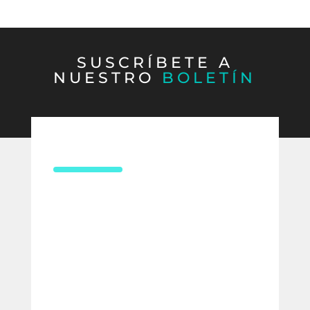
SUSCRÍBETE A
NUESTRO
BOLETÍN
CONTÁCTANOS
¿Necesitas asesoría en derecho
laboral?
Compártenos tus datos y uno de
nuestros expertos te contactará para
ofrecerte la mejor solución para tu
empresa.