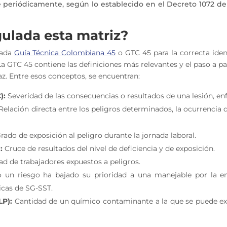
 periódicamente, según lo establecido en el Decreto 1072 de 
ulada esta matriz?
mada
Guía Técnica Colombiana 45
o GTC 45 para la correcta ident
La GTC 45 contiene las definiciones más relevantes y el paso a pa
az. Entre esos conceptos, se encuentran:
):
Severidad de las consecuencias o resultados de una lesión, en
Relación directa entre los peligros determinados, la ocurrencia de
rado de exposición al peligro durante la jornada laboral.
:
Cruce de resultados del nivel de deficiencia y de exposición.
d de trabajadores expuestos a peligros.
un riesgo ha bajado su prioridad a una manejable por la emp
ticas de SG-SST.
LP):
Cantidad de un químico contaminante a la que se puede exp