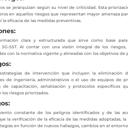
os se jerarquizan según su nivel de criticidad. Esta prioriza
eros en aquellos riesgos que representan mayor amenaza para
í la eficacia de las medidas preventivas.
ones:
ormación clara y estructurada que sirve como base para d
 SG-SST. Al contar con una visión integral de los riesgos
es con la normativa vigente y alineadas con los objetivos de p
gos:
estrategias de intervención que incluyen la eliminación de
s de ingeniería, administrativos o el uso de equipos de p
de capacitación, señalización y protocolos específicos q
 los riesgos priorizados.
gos:
miento constante de los peligros identificados y de las a
uye la verificación de la eficacia de las medidas adoptadas, la
trategias en función de nuevos hallazgos, cambios en el entorno