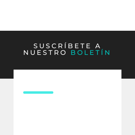
SUSCRÍBETE A
NUESTRO
BOLETÍN
CONTÁCTANOS
¿Necesitas asesoría en derecho
laboral?
Compártenos tus datos y uno de
nuestros expertos te contactará para