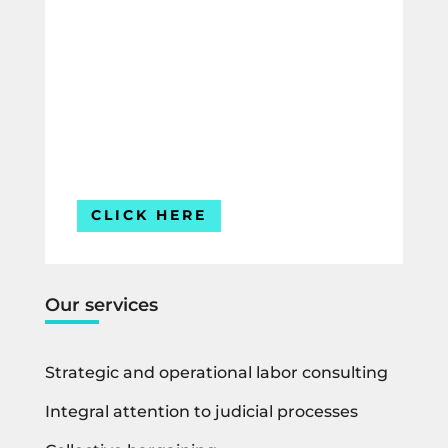
¿Necesitas asesoría en derecho
laboral?
Compártenos tus datos y uno de
nuestros expertos te contactará para
ofrecerte la mejor solución para tu
empresa.
Estamos listos para ayudarte.
CLICK HERE
Our services
Strategic and operational labor consulting
Integral attention to judicial processes