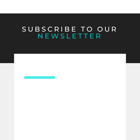
SUBSCRIBE TO OUR
NEWSLETTER
CONTACT US
¿Necesitas asesoría en derecho
laboral?
Compártenos tus datos y uno de
nuestros expertos te contactará para
ofrecerte la mejor solución para tu
empresa.