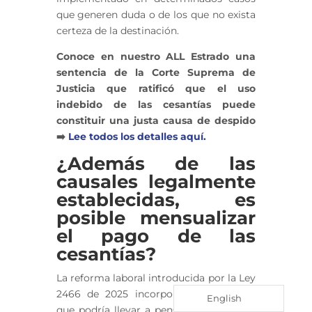
que generen duda o de los que no exista
certeza de la destinación.
Conoce en nuestro ALL Estrado una
sentencia de la Corte Suprema de
Justicia que ratificó que el uso
indebido de las cesantías puede
constituir una justa causa de despido
➡️
Lee todos los detalles aquí.
¿Además de las
causales legalmente
establecidas, es
posible mensualizar
el pago de las
cesantías?
La reforma laboral introducida por la Ley
2466 de 2025 incorporó una novedad
English
que podría llevar a pensar que ahora es