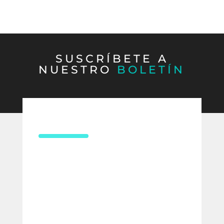
SUSCRÍBETE A
NUESTRO
BOLETÍN
CONTÁCTANOS
¿Necesitas asesoría en derecho
laboral?
Compártenos tus datos y uno de
nuestros expertos te contactará para
ofrecerte la mejor solución para tu
empresa.