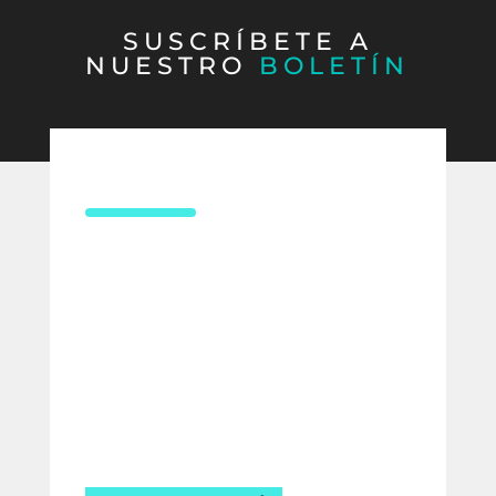
SUSCRÍBETE A
NUESTRO
BOLETÍN
CONTÁCTANOS
¿Necesitas asesoría en derecho
laboral?
Compártenos tus datos y uno de
nuestros expertos te contactará para
ofrecerte la mejor solución para tu
empresa.
Estamos listos para ayudarte.