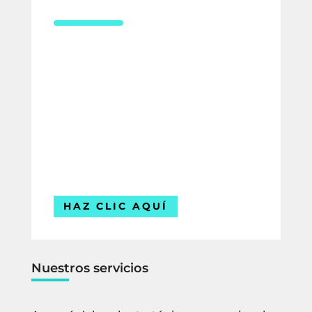
¿Necesitas asesoría en derecho
laboral?
Compártenos tus datos y uno de
nuestros expertos te contactará para
ofrecerte la mejor solución para tu
empresa.
Estamos listos para ayudarte.
HAZ CLIC AQUÍ
Nuestros servicios