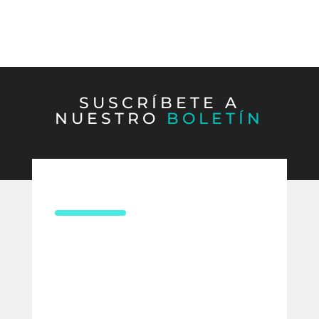
SUSCRÍBETE A
NUESTRO
BOLETÍN
CONTÁCTANOS
¿Necesitas asesoría en derecho
laboral?
Compártenos tus datos y uno de
nuestros expertos te contactará para
ofrecerte la mejor solución para tu