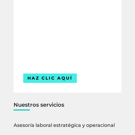
¿Necesitas asesoría en derecho
laboral?
Compártenos tus datos y uno de
nuestros expertos te contactará para
ofrecerte la mejor solución para tu
empresa.
Estamos listos para ayudarte.
HAZ CLIC AQUÍ
Nuestros servicios
Asesoría laboral estratégica y operacional