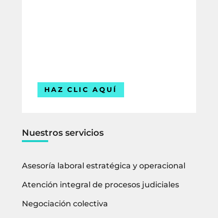
Compártenos tus datos y uno de
nuestros expertos te contactará para
ofrecerte la mejor solución para tu
empresa.
Estamos listos para ayudarte.
HAZ CLIC AQUÍ
Nuestros servicios
Asesoría laboral estratégica y operacional
Atención integral de procesos judiciales
Negociación colectiva