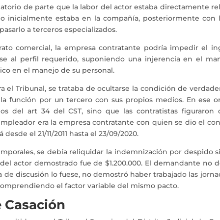
gatorio de parte que la labor del actor estaba directamente re
o inicialmente estaba en la compañía, posteriormente con 
pasarlo a terceros especializados.
ato comercial, la empresa contratante podría impedir el in
e al perfil requerido, suponiendo una injerencia en el ma
ico en el manejo de su personal.
ra el Tribunal, se trataba de ocultarse la condición de verd
e la función por un tercero con sus propios medios. En ese o
ios del art 34 del CST, sino que las contratistas figuraron
mpleador era la empresa contratante con quien se dio el contr
desde el 21/11/2011 hasta el 23/09/2020.
mporales, se debía reliquidar la indemnización por despido sin
 del actor demostrado fue de $1.200.000. El demandante no d
cia de discusión lo fuese, no demostró haber trabajado las jorna
o, comprendiendo el factor variable del mismo pacto.
e Casación