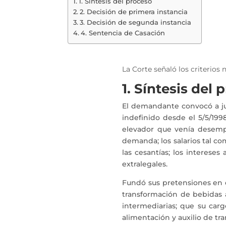
1. Síntesis del proceso
2. Decisión de primera instancia
3. Decisión de segunda instancia
4. Sentencia de Casación
La Corte señaló los criterios
1. Síntesis del 
El demandante convocó a jui
indefinido desde el 5/5/1
elevador que venía desempe
demanda; los salarios tal co
las cesantías; los interese
extralegales.
Fundó sus pretensiones en q
transformación de bebidas a
intermediarias; que su car
alimentación y auxilio de tr