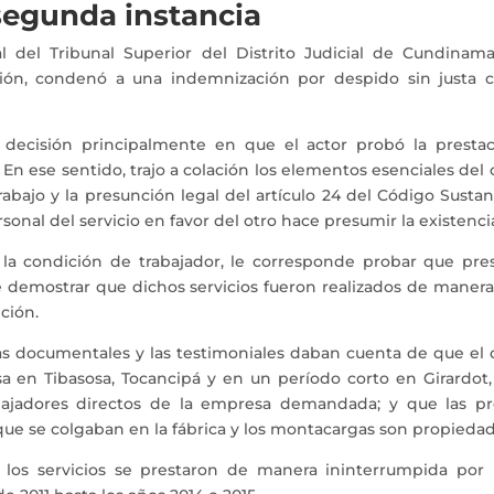
 segunda instancia
l del Tribunal Superior del Distrito Judicial de Cundinam
isión, condenó a una indemnización por despido sin justa c
decisión principalmente en que el actor probó la prestac
 En ese sentido, trajo a colación los elementos esenciales del c
abajo y la presunción legal del artículo 24 del Código Sustan
sonal del servicio en favor del otro hace presumir la existenci
 la condición de trabajador, le corresponde probar que pres
e demostrar que dichos servicios fueron realizados de mane
ción.
as documentales y las testimoniales daban cuenta de que e
sa en Tibasosa, Tocancipá y en un período corto en Girardot
abajadores directos de la empresa demandada; y que las p
ue se colgaban en la fábrica y los montacargas son propiedad
 los servicios se prestaron de manera ininterrumpida por