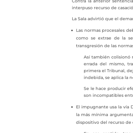
Contra la anterior sentenci
interpuso recurso de casació
La Sala advirtió que el dema
Las normas procesales deb
como se extrae de la se
transgresión de las normas 
Así también colisionó m
errada del mismo, tr
primera el Tribunal, de
indebida, se aplica la 
Se le hace producir ef
son incompatibles entr
El impugnante usa la vía 
la más mínima argumentaci
dispositivo del recurso de 