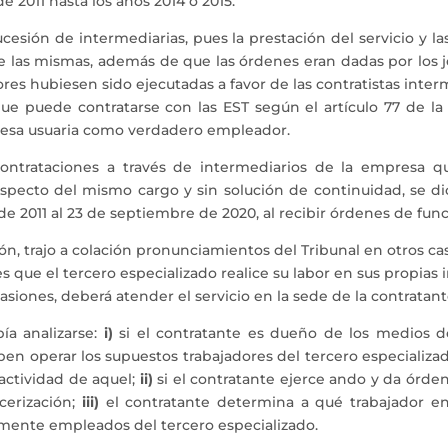
2011 hasta los años 2014 o 2015.
esión de intermediarias, pues la prestación del servicio y la
las mismas, además de que las órdenes eran dadas por los j
ores hubiesen sido ejecutadas a favor de las contratistas int
 puede contratarse con las EST según el artículo 77 de la 
resa usuaria como verdadero empleador.
ontrataciones a través de intermediarios de la empresa qu
specto del mismo cargo y sin solución de continuidad, se di
de 2011 al 23 de septiembre de 2020, al recibir órdenes de fun
ón, trajo a colación pronunciamientos del Tribunal en otros c
 que el tercero especializado realice su labor en sus propias i
asiones, deberá atender el servicio en la sede de la contratant
ía analizarse:
i)
si el contratante es dueño de los medios d
ben operar los supuestos trabajadores del tercero especializad
 actividad de aquel;
ii)
si el contratante ejerce ando y da órden
cerización;
iii)
el contratante determina a qué trabajador en 
mente empleados del tercero especializado.