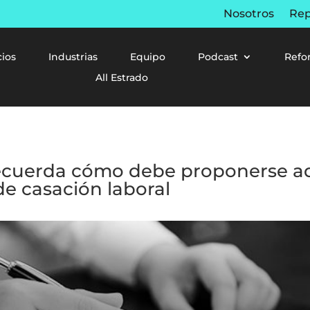
Nosotros
Rep
cios
Industrias
Equipo
Podcast
Refo
All Estrado
 recuerda cómo debe proponerse 
de casación laboral