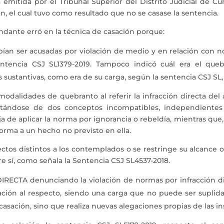
a emitida por el Tribunal Superior del Distrito Judicial de
n, el cual tuvo como resultado que no se casase la sentencia.
ndante erró en la técnica de casación porque:
ían ser acusadas por violación de medio y en relación con no
ntencia CSJ SL1379-2019. Tampoco indicó cuál era el que
sustantivas, como era de su carga, según la sentencia CSJ SL, 2 
odalidades de quebranto al referir la infracción directa del a
atándose de dos conceptos incompatibles, independientes 
ja de aplicar la norma por ignorancia o rebeldía, mientras que
norma a un hecho no previsto en ella.
ectos distintos a los contemplados o se restringe su alcance o
e sí, como señala la Sentencia CSJ SL4537-2018.
DIRECTA denunciando la violación de normas por infracción d
ón al respecto, siendo una carga que no puede ser suplida 
casación, sino que realiza nuevas alegaciones propias de las in